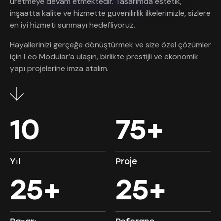
üretmeye devam etmektedir. Tasarımda estetik,
inşaatta kalite ve hizmette güvenilirlik ilkelerimizle, sizlere
en iyi hizmeti sunmayı hedefliyoruz.
Hayallerinizi gerçeğe dönüştürmek ve size özel çözümler
için Leo Modular’a ulaşın, birlikte prestijli ve ekonomik
yapı projelerine imza atalım.
10
75
+
Yıl
Proje
25
+
25
+