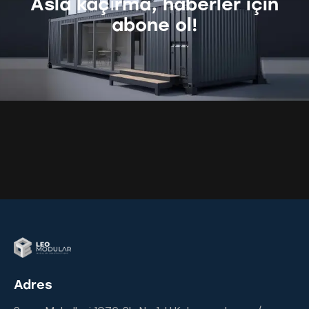
Asla kaçırma, haberler için
abone ol!
Adres