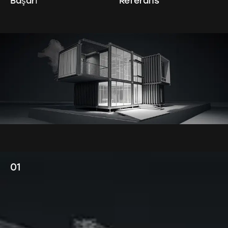
Başarı
Referans
01