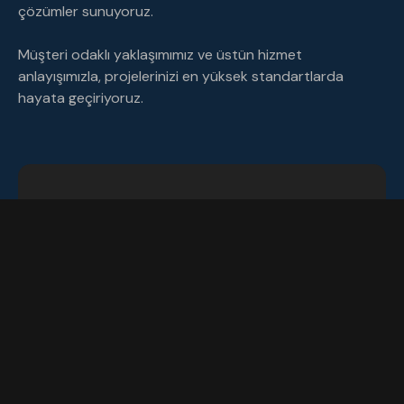
çözümler sunuyoruz.
Müşteri odaklı yaklaşımımız ve üstün hizmet
anlayışımızla, projelerinizi en yüksek standartlarda
hayata geçiriyoruz.
Proje
7
5
+
Yıl
1
0