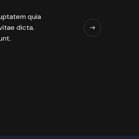
luptatem quia
vitae dicta.
unt.