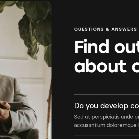
QUESTIONS & ANSWERS
Find ou
about o
Do you develop co
Sed ut perspiciatis unde o
accusantium doloremque l